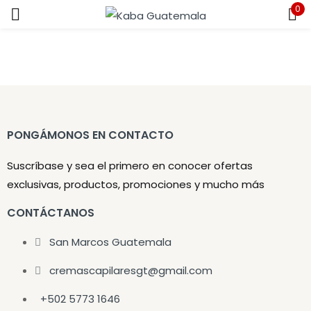
0
Sign in
PONGÁMONOS EN CONTACTO
Remember me
Lost password?
Suscríbase y sea el primero en conocer ofertas
LOG IN
exclusivas, productos, promociones y mucho más
CONTÁCTANOS
CREATE AN ACCOUNT
San Marcos Guatemala
cremascapilaresgt@gmail.com
+502 5773 1646