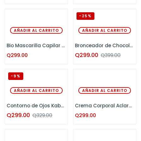
-25%
AÑADIR AL CARRITO
AÑADIR AL CARRITO
Bio Mascarilla Capilar Kaba 500 ML
Bronceador de Chocolate y Miel D’Luchi 196 mL
Q
299.00
Q
299.00
Q
399.00
-9%
AÑADIR AL CARRITO
AÑADIR AL CARRITO
Contorno de Ojos Kaba 15 ML
Crema Corporal Aclarante Kaba 60 ML
Q
299.00
Q
329.00
Q
299.00