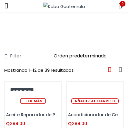
0
Sign in
Filter
Remember me
Lost password?
Mostrando 1–12 de 39 resultados
LOG IN
SOLD OUT
CREATE AN ACCOUNT
LEER MÁS
AÑADIR AL CARRITO
Aceite Reparador de Puntas La Receta 30 ml
Acondicionador de Ceramidas Kaba 500 ML
Q
299.00
Q
299.00