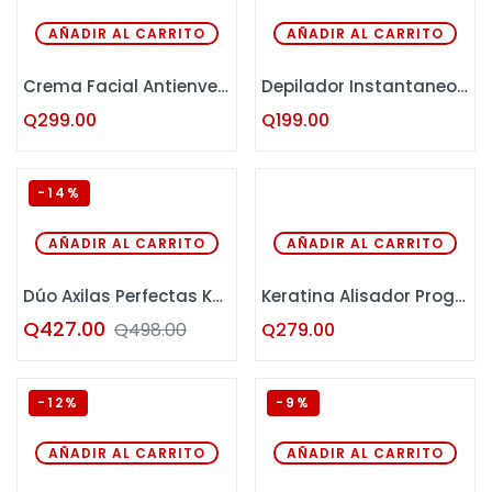
AÑADIR AL CARRITO
AÑADIR AL CARRITO
Crema Facial Antienvejecimiento y Tensora Kaba 50 ML
Depilador Instantaneo en Spray OMG 60 ML
Q
299.00
Q
199.00
-14%
AÑADIR AL CARRITO
AÑADIR AL CARRITO
Dúo Axilas Perfectas Kaba – OMG
Keratina Alisador Progresivo Kaba 500 mL
Q
427.00
Q
498.00
Q
279.00
-12%
-9%
AÑADIR AL CARRITO
AÑADIR AL CARRITO