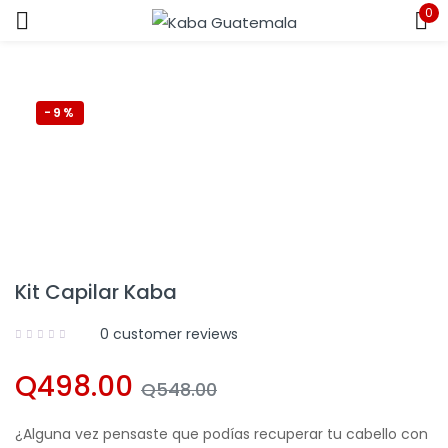
0
Sign in
-9%
Remember me
Lost password?
LOG IN
Kit Capilar Kaba
CREATE AN ACCOUNT
0
customer reviews
Q
498.00
Q
548.00
¿Alguna vez pensaste que podías recuperar tu cabello con