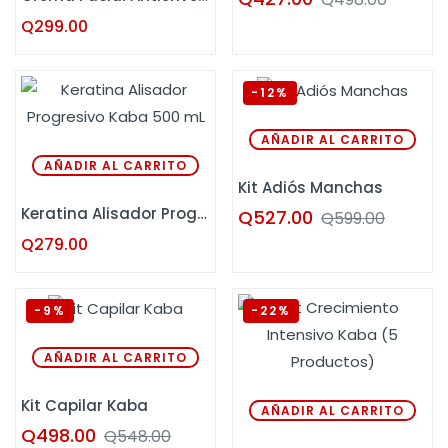
Q
299.00
-12%
AÑADIR AL CARRITO
AÑADIR AL CARRITO
Kit Adiós Manchas
Keratina Alisador Progresivo Kaba 500 mL
Q
527.00
Q
599.00
Q
279.00
-9%
-22%
AÑADIR AL CARRITO
Kit Capilar Kaba
AÑADIR AL CARRITO
Q
498.00
Q
548.00