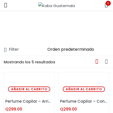
0
Sign in
Filter
Remember me
Lost password?
Mostrando los 5 resultados
LOG IN
CREATE AN ACCOUNT
AÑADIR AL CARRITO
AÑADIR AL CARRITO
Perfume Capilar – Arriesgada Kaba 120 ML
Perfume Capilar – Confidente Kaba 120 ML
Q
299.00
Q
299.00