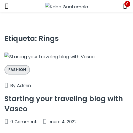
0
Sign in
Etiqueta:
Rings
Remember me
Lost password?
FASHION
LOG IN
By
Admin
CREATE AN ACCOUNT
Starting your traveling blog with
Vasco
0
Comments
enero 4, 2022