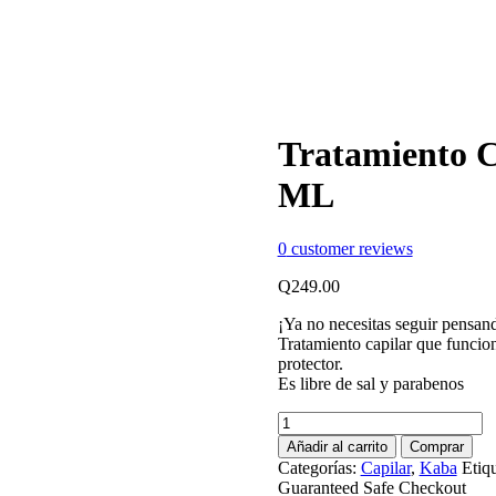
Tratamiento C
ML
0
customer reviews
Q
249.00
¡Ya no necesitas seguir pensand
Tratamiento capilar que funcio
protector.
Es libre de sal y parabenos
Tratamiento
Capilar
Añadir al carrito
Comprar
Repolarizador
Categorías:
Capilar
,
Kaba
Etiq
Kaba
Guaranteed Safe Checkout