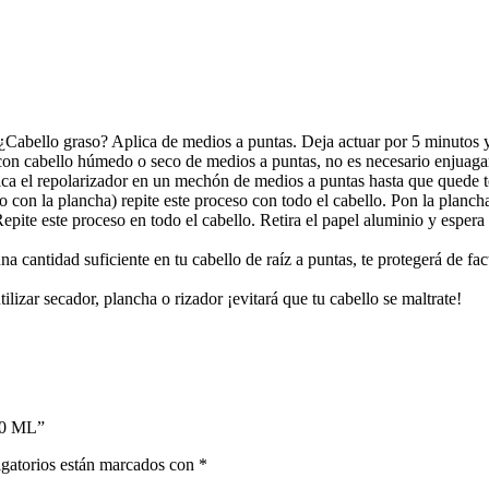
Cabello graso? Aplica de medios a puntas. Deja actuar por 5 minutos y
con cabello húmedo o seco de medios a puntas, no es necesario enjuaga
plica el repolarizador en un mechón de medios a puntas hasta que qued
to con la plancha) repite este proceso con todo el cabello. Pon la planch
epite este proceso en todo el cabello. Retira el papel aluminio y esper
na cantidad suficiente en tu cabello de raíz a puntas, te protegerá de fac
lizar secador, plancha o rizador ¡evitará que tu cabello se maltrate!
230 ML”
gatorios están marcados con
*