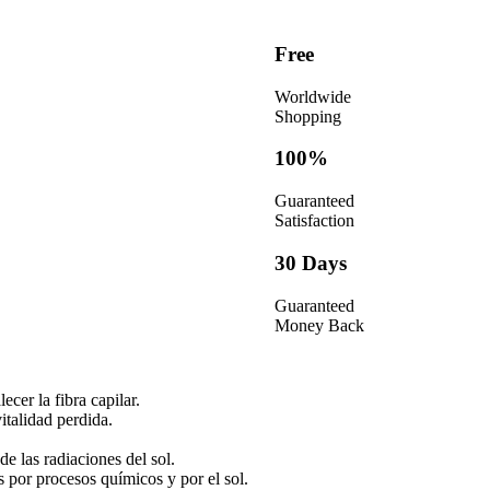
230
ML
cantidad
Free
Worldwide
Shopping
100%
Guaranteed
Satisfaction
30 Days
Guaranteed
Money Back
ecer la fibra capilar.
italidad perdida.
de las radiaciones del sol.
 por procesos químicos y por el sol.