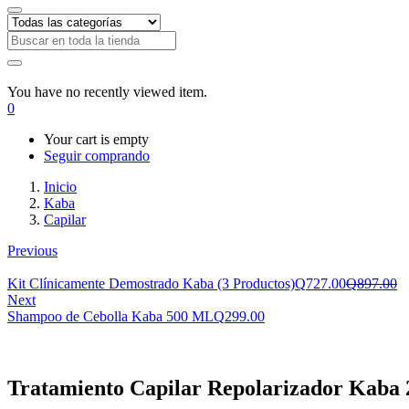
You have no recently viewed item.
0
Your cart is empty
Seguir comprando
Inicio
Kaba
Capilar
Previous
El
El
Kit Clínicamente Demostrado Kaba (3 Productos)
Q
727.00
Q
897.00
precio
pr
Next
actual
or
Shampoo de Cebolla Kaba 500 ML
Q
299.00
es:
er
Q727.00.
Q
Tratamiento Capilar Repolarizador Kaba