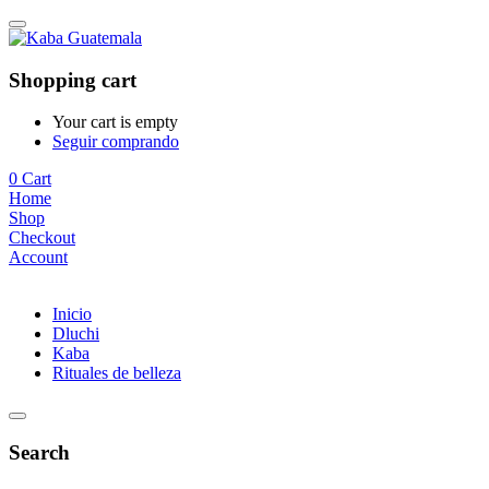
Shopping cart
Your cart is empty
Seguir comprando
0
Cart
Home
Shop
Checkout
Account
Inicio
Dluchi
Kaba
Rituales de belleza
Search