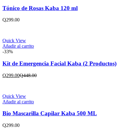
Tónico de Rosas Kaba 120 ml
Q
299.00
Quick View
Añadir al carrito
-33%
Kit de Emergencia Facial Kaba (2 Productos)
El
El
Q
299.00
Q
448.00
precio
precio
actual
original
es:
era:
Quick View
Q299.00.
Q448.00.
Añadir al carrito
Bio Mascarilla Capilar Kaba 500 ML
Q
299.00